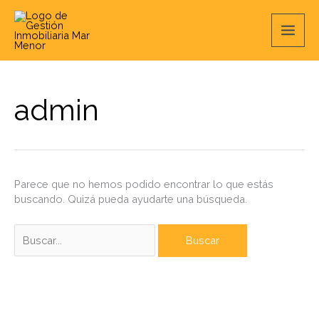
Ir
Buscar
Main
al
por:
contenido
Men
admin
Parece que no hemos podido encontrar lo que estás
buscando. Quizá pueda ayudarte una búsqueda.