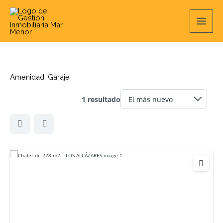
Ir
Main
al
contenido
Men
Amenidad:
Garaje
1 resultado