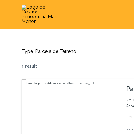
Skip
to
content
Type:
Parcela de Terreno
1 result
Pa
RM-F
Se v
Parc