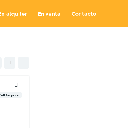
En alquiler
En venta
Contacto
Call for price