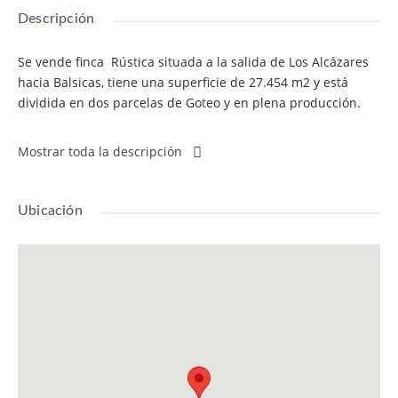
Descripción
Se vende finca Rús
t
ica si
t
uada a la salida de Los Alcázares
hacia Balsicas,
t
iene una superficie de 27.454 m2 y es
t
á
dividida en dos parcelas de Go
t
eo y en plena producción.
Precio 1.400.000 €
Mostrar toda la descripción
Ubicación