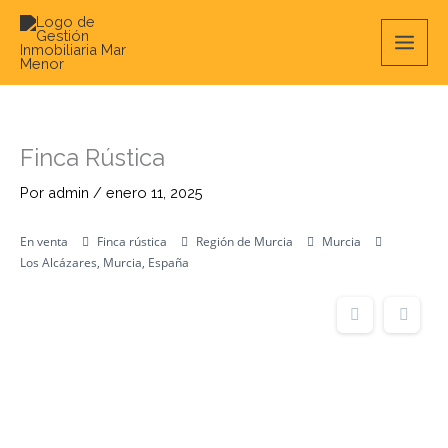
Ir
Main
al
contenido
Men
Finca Rústica
Por
admin
/
enero 11, 2025
En venta
Finca rústica
Región de Murcia
Murcia
Los Alcázares, Murcia, España