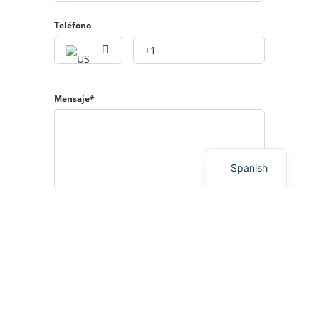
Teléfono
Mensaje*
English
Spanish
Al hacer clic en el botón «SOLICITAR INFORMACIÓN»,
acepta los
Condiciones de uso
y
Política de
privacidad
SOLICITAR INFORMACIÓN