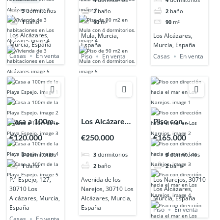
Alcázares
Alcázares.
3
dormitorios
2
baño
2
baño
1
baño
90
m²
90
m²
Los Alcázares,
Mula, Murcia,
Los Alcázares,
Murcia, España
España
Murcia, España
Casas
En venta
Piso
En venta
Casas
En venta
Casa a 100m
Los Alcázares.
Piso con
de la Playa
– VENDIDA
dirección hacia
€120.000
€250.000
€165.000
Espejo.
el mar en Los
3
dormitorios
3
dormitorios
3
dormitorios
Narejos.
1
baño
2
baño
2
baño
P.º Espejo, 127,
Avenida de los
Los Narejos, 30710
30710 Los
Narejos, 30710 Los
Los Alcázares,
Alcázares, Murcia,
Alcázares, Murcia,
Murcia, España
España
España
Piso
En venta
Casas
En venta