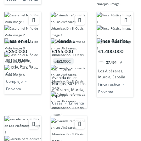
Casa en el
Vivienda
Finca Rústica
Niño de Mula
reformada en
€350.000
€155.000
€1.400.000
Los Alcázares,
30194 El Niño,
155.000€
27.454
m²
Urbanización
Murcia, España
1
baño
Los Alcázares,
El Oasis.
Casas
Murcia, España
Avenida de los
Complejo
Narejos, 30710 Los
Finca rústica
En venta
Alcázares, Murcia,
En venta
España
Casas
En venta