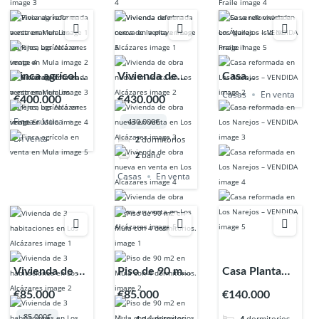
Finca agrícola
Vivienda de
Casa
en venta en
obra nueva en
reformada en
Casas
En venta
€400.000
€430.000
Mula
venta en Los
Los Narejos –
Finca rústica
430.000€
Alcázares
VENDIDA
En venta
2
dormitorios
2
baño
Casas
En venta
Vivienda de 3
Piso de 90 m2
Casa Planta
habitaciones
en Mula con 4
Baja al lado en
€85.000
€85.000
€140.000
en Los
dormitorios.
Playa de Los
85.000€
4
dormitorios
4
dormitorios