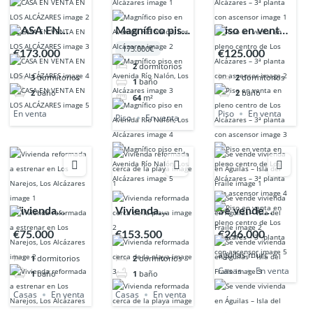
CASA EN
Magnífico piso
Piso en venta
VENTA EN
en Avenida Río
en pleno
173.000€
€173.000
€125.000
LOS
Nalón, Los
centro de Los
2
dormitorios
3
dormitorios
2
dormitorios
ALCÁZARES
Alcázares
Alcázares – 3ª
1
baño
2
baño
2
baño
64
m²
planta con
En venta
Piso
En venta
ascensor
Piso
En venta
Vivienda
Vivienda
Se vende
reformada a
reformada
vivienda en
€75.000
€153.500
€246.000
estrenar en
cerca de la
Águilas – Isla
aguilas murc
1
dormitorios
2
dormitorios
Los Narejos,
playa
del Fraile
Casas
En venta
1
baño
1
baño
Los Alcázares
Casas
En venta
Casas
En venta