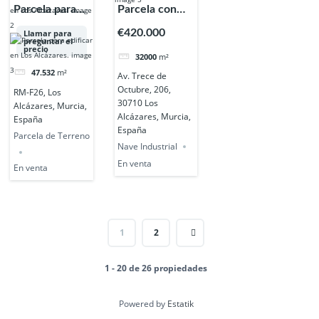
Parcela para
Parcela con
edificar en Los
Nave de
€420.000
Llamar para
preguntar el
Alcázares.
3200m2
precio
32000
m²
47.532
m²
Av. Trece de
Octubre, 206,
RM-F26, Los
30710 Los
Alcázares, Murcia,
Alcázares, Murcia,
España
España
Parcela de Terreno
Nave Industrial
En venta
En venta
1
2
1 - 20 de 26 propiedades
Powered by
Estatik