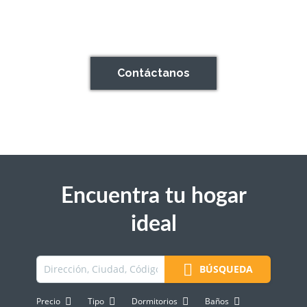
Especialistas en gestión inmobiliaria en la Región
de Murcia con más de 6 años de experiencia en el
sector.
Contáctanos
Encuentra tu hogar
ideal
BÚSQUEDA
Precio
Tipo
Dormitorios
Baños