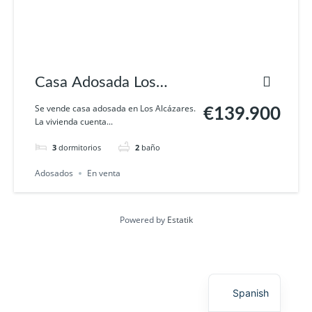
Casa Adosada Los
Alcázares
Se vende casa adosada en Los Alcázares.
€139.900
La vivienda cuenta...
3
dormitorios
2
baño
Adosados
En venta
Powered by
Estatik
English
Spanish