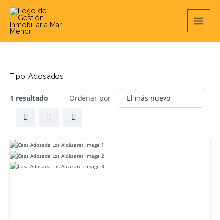
Ir
Main
al
contenido
Men
Tipo:
Adosados
1 resultado
Ordenar por