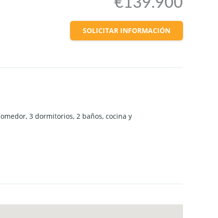
€139.900
SOLICITAR INFORMACIÓN
comedor, 3 dormi
t
orios, 2 baños, cocina y
 garaje y
t
ras
t
ero.
ran
t
es.