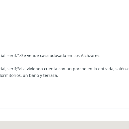
rial, serif;">Se vende casa adosada en Los Alcázares.
rial, serif;">La vivienda cuen
t
a con un porche en la en
t
rada, salón-
dormi
t
orios, un baño y
t
erraza.
ial, serif;">En el só
t
ano de la edificación cuen
t
a con dos plazas de
rial, serif;">Cerca de la playa y aledaña a cen
t
ro comercial y res
t
au