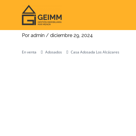
Ir
al
contenido
Casa Adosada Los Alcázares
Por
admin
/
diciembre 29, 2024
En venta
Adosados
Casa Adosada Los Alcázares