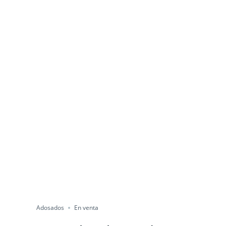
Adosados
En venta