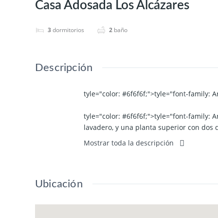
Casa Adosada Los Alcázares
3
dormitorios
2
baño
Descripción
tyle="color: #6f6f6f;">
tyle="fon
t
-family: A
tyle="color: #6f6f6f;">
tyle="fon
t
-family: A
lavadero, y una plan
t
a superior con dos 
Mostrar toda la descripción
tyle="color: #6f6f6f;">
tyle="fon
t
-family: Ar
tyle="color: #6f6f6f;">
tyle="fon
t
-family: A
Ubicación